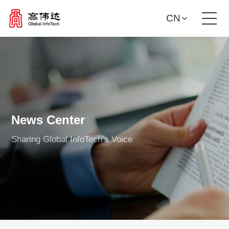
CN
Product Solutions
Our Services
News Center
News Center
Sharing Global InfoTech’s Voice
Investor Relations
About Us
Contact Us