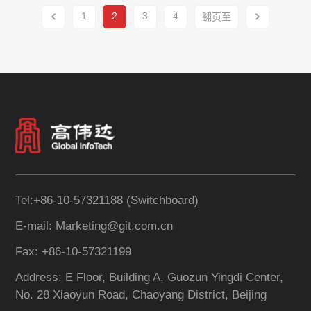
推动企业持续进化的高绩效团队。
1
2
3
4
Tel:+86-10-57321188 (Switchboard)
E-mail: Marketing@git.com.cn
Fax: +86-10-57321199
Address: E Floor, Building A, Guozun Yingdi Center,
No. 28 Xiaoyun Road, Chaoyang District, Beijing